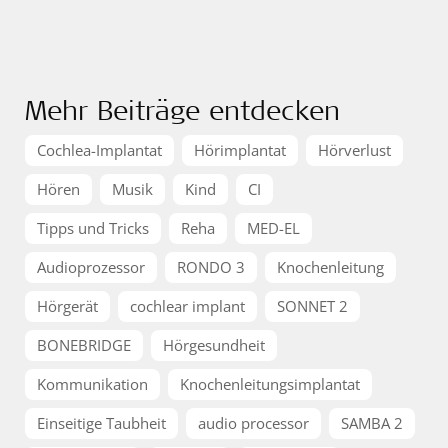
Mehr Beiträge entdecken
Cochlea-Implantat
Hörimplantat
Hörverlust
Hören
Musik
Kind
CI
Tipps und Tricks
Reha
MED-EL
Audioprozessor
RONDO 3
Knochenleitung
Hörgerät
cochlear implant
SONNET 2
BONEBRIDGE
Hörgesundheit
Kommunikation
Knochenleitungsimplantat
Einseitige Taubheit
audio processor
SAMBA 2