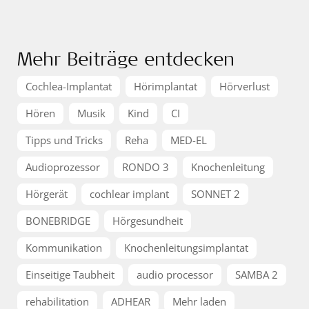
Mehr Beiträge entdecken
Cochlea-Implantat
Hörimplantat
Hörverlust
Hören
Musik
Kind
CI
Tipps und Tricks
Reha
MED-EL
Audioprozessor
RONDO 3
Knochenleitung
Hörgerät
cochlear implant
SONNET 2
BONEBRIDGE
Hörgesundheit
Kommunikation
Knochenleitungsimplantat
Einseitige Taubheit
audio processor
SAMBA 2
rehabilitation
ADHEAR
Mehr laden