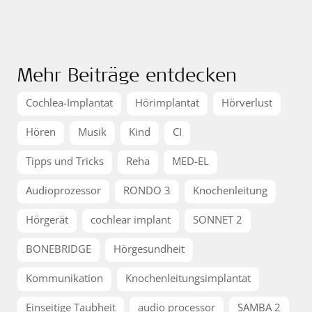
Mehr Beiträge entdecken
Cochlea-Implantat
Hörimplantat
Hörverlust
Hören
Musik
Kind
CI
Tipps und Tricks
Reha
MED-EL
Audioprozessor
RONDO 3
Knochenleitung
Hörgerät
cochlear implant
SONNET 2
BONEBRIDGE
Hörgesundheit
Kommunikation
Knochenleitungsimplantat
Einseitige Taubheit
audio processor
SAMBA 2