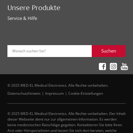
Unsere Produkte
Service & Hilfe
Suchen
Wonach suchen Sie?
© 2025 MED-EL Medical Electronics. Alle Rechte vorbehalten.
Datenschutzhinweis
Impressum
Cookie-Einstellungen
© 2025 MED-EL Medical Electronics. Alle Rechte vorbehalten. Der Inhalt
dieser Webseite dient nur zur allgemeinen Information. Es werden
keine medizinischen Ratschläge gegeben. Kontaktieren Sie bitte Ihren
Arzt oder Hörspezialisten und lassen Sie sich dort beraten, welche