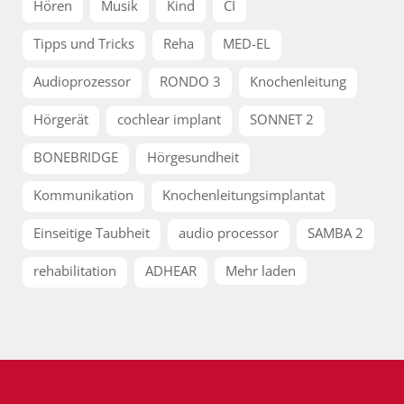
Hören
Musik
Kind
CI
Tipps und Tricks
Reha
MED-EL
Audioprozessor
RONDO 3
Knochenleitung
Hörgerät
cochlear implant
SONNET 2
BONEBRIDGE
Hörgesundheit
Kommunikation
Knochenleitungsimplantat
Einseitige Taubheit
audio processor
SAMBA 2
rehabilitation
ADHEAR
Mehr laden