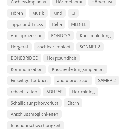
Cochlea-Implantat
Hörimplantat
Hörverlust
Hören
Musik
Kind
CI
Tipps und Tricks
Reha
MED-EL
Audioprozessor
RONDO 3
Knochenleitung
Hörgerät
cochlear implant
SONNET 2
BONEBRIDGE
Hörgesundheit
Kommunikation
Knochenleitungsimplantat
Einseitige Taubheit
audio processor
SAMBA 2
rehabilitation
ADHEAR
Hörtraining
Schallleitungshörverlust
Eltern
Anschlussmöglichkeiten
Innenohrschwerhörigkeit