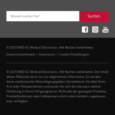
Suchen
Wonach suchen Sie?
© 2025 MED-EL Medical Electronics. Alle Rechte vorbehalten.
Datenschutzhinweis
Impressum
Cookie-Einstellungen
© 2025 MED-EL Medical Electronics. Alle Rechte vorbehalten. Der Inhalt
dieser Webseite dient nur zur allgemeinen Information. Es werden
keine medizinischen Ratschläge gegeben. Kontaktieren Sie bitte Ihren
Arzt oder Hörspezialisten und lassen Sie sich dort beraten, welche
Hörlösung in Ihrem Fall geeignet ist. Nicht alle der gezeigten Produkte,
Produktfunktionen oder Indikationen sind in allen Ländern zugelassen
bzw. verfügbar.