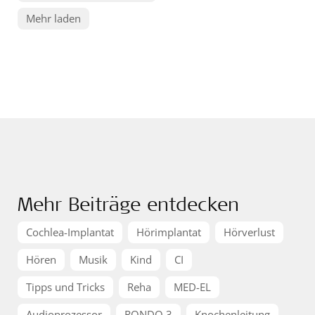
Mehr laden
Mehr Beiträge entdecken
Cochlea-Implantat
Hörimplantat
Hörverlust
Hören
Musik
Kind
CI
Tipps und Tricks
Reha
MED-EL
Audioprozessor
RONDO 3
Knochenleitung