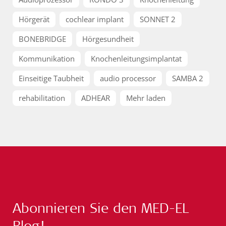
Hörgerät
cochlear implant
SONNET 2
BONEBRIDGE
Hörgesundheit
Kommunikation
Knochenleitungsimplantat
Einseitige Taubheit
audio processor
SAMBA 2
rehabilitation
ADHEAR
Mehr laden
Abonnieren Sie den MED-EL
Blog!