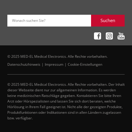
Suchen
Wonach suchen Sie?
© 2025 MED-EL Medical Electronics. Alle Rechte vorbehalten.
Datenschutzhinweis
Impressum
Cookie-Einstellungen
© 2025 MED-EL Medical Electronics. Alle Rechte vorbehalten. Der Inhalt
dieser Webseite dient nur zur allgemeinen Information. Es werden
keine medizinischen Ratschläge gegeben. Kontaktieren Sie bitte Ihren
Arzt oder Hörspezialisten und lassen Sie sich dort beraten, welche
Hörlösung in Ihrem Fall geeignet ist. Nicht alle der gezeigten Produkte,
Produktfunktionen oder Indikationen sind in allen Ländern zugelassen
bzw. verfügbar.