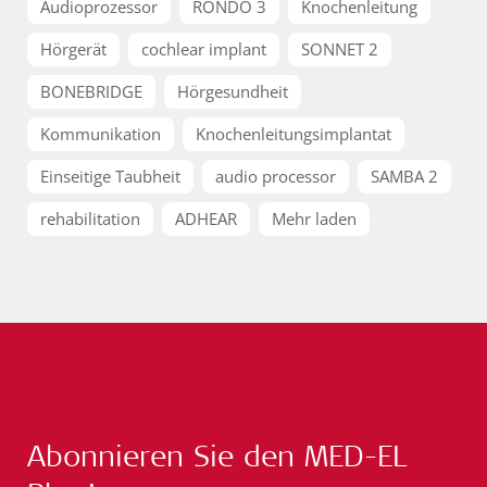
Audioprozessor
RONDO 3
Knochenleitung
Hörgerät
cochlear implant
SONNET 2
BONEBRIDGE
Hörgesundheit
Kommunikation
Knochenleitungsimplantat
Einseitige Taubheit
audio processor
SAMBA 2
rehabilitation
ADHEAR
Mehr laden
Abonnieren Sie den MED-EL