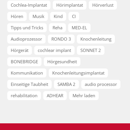
Cochlea-Implantat
Hörimplantat
Hörverlust
Hören
Musik
Kind
CI
Tipps und Tricks
Reha
MED-EL
Audioprozessor
RONDO 3
Knochenleitung
Hörgerät
cochlear implant
SONNET 2
BONEBRIDGE
Hörgesundheit
Kommunikation
Knochenleitungsimplantat
Einseitige Taubheit
SAMBA 2
audio processor
rehabilitation
ADHEAR
Mehr laden