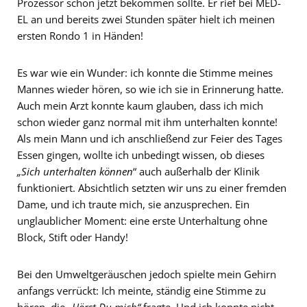
Prozessor schon jetzt bekommen sollte. Er rief bei MED-
EL an und bereits zwei Stunden später hielt ich meinen
ersten Rondo 1 in Händen!
Es war wie ein Wunder: ich konnte die Stimme meines
Mannes wieder hören, so wie ich sie in Erinnerung hatte.
Auch mein Arzt konnte kaum glauben, dass ich mich
schon wieder ganz normal mit ihm unterhalten konnte!
Als mein Mann und ich anschließend zur Feier des Tages
Essen gingen, wollte ich unbedingt wissen, ob dieses
„Sich unterhalten können
“ auch außerhalb der Klinik
funktioniert. Absichtlich setzten wir uns zu einer fremden
Dame, und ich traute mich, sie anzusprechen. Ein
unglaublicher Moment: eine erste Unterhaltung ohne
Block, Stift oder Handy!
Bei den Umweltgeräuschen jedoch spielte mein Gehirn
anfangs verrückt: Ich meinte, ständig eine Stimme zu
hören, die
„Hörst Du mich“
fragte. Und ich konnte nicht