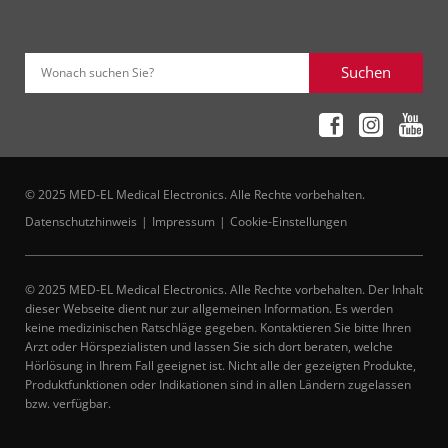
Suchen
Wonach suchen Sie?
© 2025 MED-EL Medical Electronics. Alle Rechte vorbehalten.
Datenschutzhinweis
Impressum
Cookie-Einstellungen
© 2025 MED-EL Medical Electronics. Alle Rechte vorbehalten. Der Inhalt
dieser Webseite dient nur zur allgemeinen Information. Es werden
keine medizinischen Ratschläge gegeben. Kontaktieren Sie bitte Ihren
Arzt oder Hörspezialisten und lassen Sie sich dort beraten, welche
Hörlösung in Ihrem Fall geeignet ist. Nicht alle der gezeigten Produkte,
Produktfunktionen oder Indikationen sind in allen Ländern zugelassen
bzw. verfügbar.