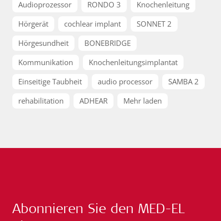
Audioprozessor
RONDO 3
Knochenleitung
Hörgerät
cochlear implant
SONNET 2
Hörgesundheit
BONEBRIDGE
Kommunikation
Knochenleitungsimplantat
Einseitige Taubheit
audio processor
SAMBA 2
rehabilitation
ADHEAR
Mehr laden
Abonnieren Sie den MED-EL