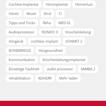
Cochlea-Implantat
Hörimplantat
Hörverlust
Hören
Musik
Kind
CI
Tipps und Tricks
Reha
MED-EL
Audioprozessor
RONDO 3
Knochenleitung
Hörgerät
cochlear implant
SONNET 2
BONEBRIDGE
Hörgesundheit
Kommunikation
Knochenleitungsimplantat
Einseitige Taubheit
audio processor
SAMBA 2
rehabilitation
ADHEAR
Mehr laden