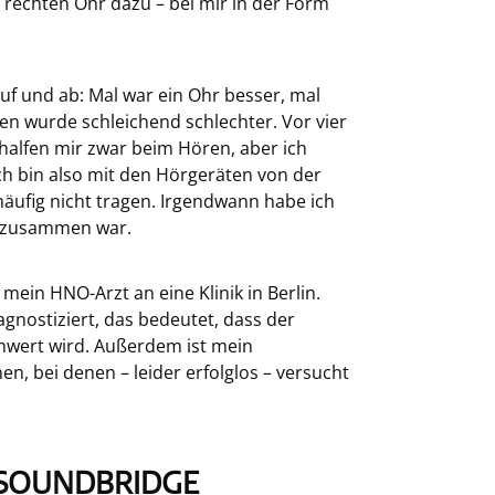
 rechten Ohr dazu – bei mir in der Form
uf und ab: Mal war ein Ohr besser, mal
n wurde schleichend schlechter. Vor vier
 halfen mir zwar beim Hören, aber ich
h bin also mit den Hörgeräten von der
äufig nicht tragen. Irgendwann habe ich
n zusammen war.
ein HNO-Arzt an eine Klinik in Berlin.
nostiziert, das bedeutet, dass der
chwert wird. Außerdem ist mein
n, bei denen – leider erfolglos – versucht
T SOUNDBRIDGE