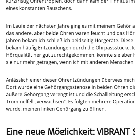
kurzfristig Ohrentropfen, doch dann kam der Tinnitus im
eines konstanten Rauschens.
Im Laufe der nächsten Jahre ging es mit meinem Gehör a
das andere, aber beide Ohren waren feucht und das Höre
Jahren bekam ich schließlich beidseitig Hörgeräte. Diese
bekam häufig Entzündungen durch die Ohrpassstücke. Ic
Hörqualität her gut zurechtgekommen, konnte sie aber h
sie nur mehr getragen, wenn ich mit anderen Mensche
Anlässlich einer dieser Ohrentzündungen überwies mich m
Dort wurde eine Gehörgangsstenose in beiden Ohren diag
äußere Gehörgang verengt ist und die Schallleitung ers
Trommelfell „verwachsen“. Es folgten mehrere Operatione
wurde, meinen linken Gehörgang zu öffnen.
Eine neue Möglichkeit: VIBRAN