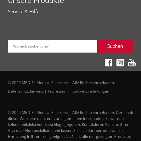
Unsere Produkte
Service & Hilfe
Suchen
Wonach suchen Sie?
© 2025 MED-EL Medical Electronics. Alle Rechte vorbehalten.
Datenschutzhinweis
Impressum
Cookie-Einstellungen
© 2025 MED-EL Medical Electronics. Alle Rechte vorbehalten. Der Inhalt
dieser Webseite dient nur zur allgemeinen Information. Es werden
keine medizinischen Ratschläge gegeben. Kontaktieren Sie bitte Ihren
Arzt oder Hörspezialisten und lassen Sie sich dort beraten, welche
Hörlösung in Ihrem Fall geeignet ist. Nicht alle der gezeigten Produkte,