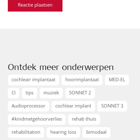
Ontdek meer onderwerpen
cochleair implantaat
hoorimplantaat
MED-EL
CI
tips
muziek
SONNET 2
Audioprocessor
cochlear implant
SONNET 3
#kindmetgehoorverlies
rehab thuis
rehabilitation
hearing loss
bimodaal