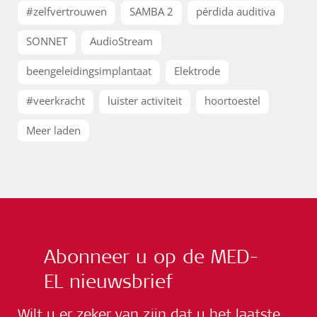
#zelfvertrouwen
SAMBA 2
pérdida auditiva
SONNET
AudioStream
beengeleidingsimplantaat
Elektrode
#veerkracht
luister activiteit
hoortoestel
Meer laden
Abonneer u op de MED-
EL nieuwsbrief
Wilt u er zeker van zijn dat u het laatste