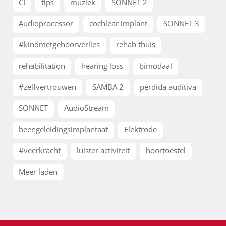
CI
tips
muziek
SONNET 2
Audioprocessor
cochlear implant
SONNET 3
#kindmetgehoorverlies
rehab thuis
rehabilitation
hearing loss
bimodaal
#zelfvertrouwen
SAMBA 2
pérdida auditiva
SONNET
AudioStream
beengeleidingsimplantaat
Elektrode
#veerkracht
luister activiteit
hoortoestel
Meer laden