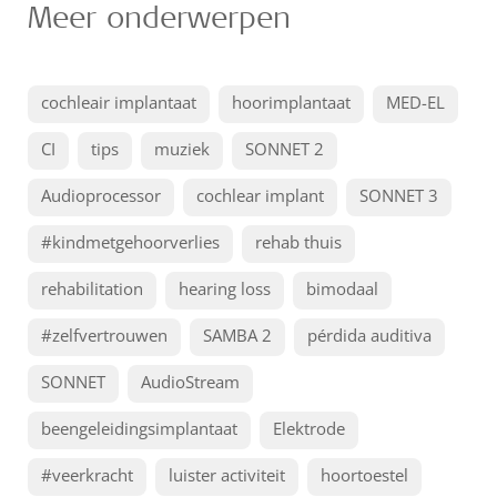
Meer onderwerpen
cochleair implantaat
hoorimplantaat
MED-EL
CI
tips
muziek
SONNET 2
Audioprocessor
cochlear implant
SONNET 3
#kindmetgehoorverlies
rehab thuis
rehabilitation
hearing loss
bimodaal
#zelfvertrouwen
SAMBA 2
pérdida auditiva
SONNET
AudioStream
beengeleidingsimplantaat
Elektrode
#veerkracht
luister activiteit
hoortoestel