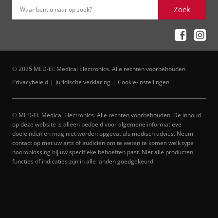
Zoek
Waar bent u naar op zoek?
© 2025 MED-EL Medical Electronics. Alle rechten voorbehouden
Privacybeleid
Juridische verklaring
Cookie-instellingen
© MED-EL Medical Electronics. Alle rechten voorbehouden. De inhoud
op deze website is alleen bedoeld voor algemene informatieve
doeleinden en mag niet worden opgevat als medisch advies. Neem
contact op met uw arts of audicien om te weten te komen welk type
hooroplossing bij uw specifieke behoeften past. Niet alle producten,
functies of indicaties zijn in alle landen goedgekeurd.