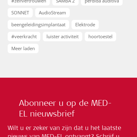
#zelfvertrouwen
SAMBA 2
pérdida auditiva
SONNET
AudioStream
beengeleidingsimplantaat
Elektrode
#veerkracht
luister activiteit
hoortoestel
Meer laden
Abonneer u op de MED-
EL nieuwsbrief
Wilt u er zeker van zijn dat u het laatste
nieuws van MED-EL ontvangt? Schrijf u