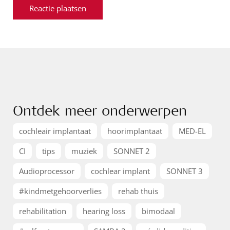
Ontdek meer onderwerpen
cochleair implantaat
hoorimplantaat
MED-EL
CI
tips
muziek
SONNET 2
Audioprocessor
cochlear implant
SONNET 3
#kindmetgehoorverlies
rehab thuis
rehabilitation
hearing loss
bimodaal