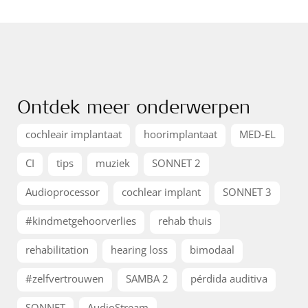
Ontdek meer onderwerpen
cochleair implantaat
hoorimplantaat
MED-EL
CI
tips
muziek
SONNET 2
Audioprocessor
cochlear implant
SONNET 3
#kindmetgehoorverlies
rehab thuis
rehabilitation
hearing loss
bimodaal
#zelfvertrouwen
SAMBA 2
pérdida auditiva
SONNET
AudioStream