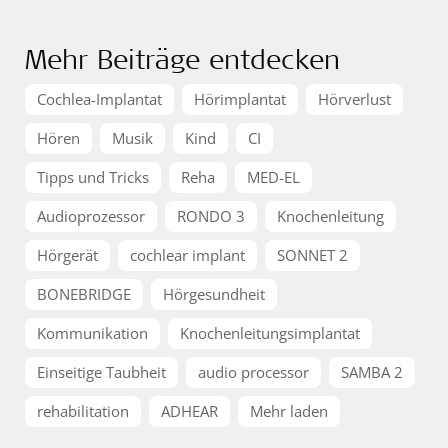
Mehr Beiträge entdecken
Cochlea-Implantat
Hörimplantat
Hörverlust
Hören
Musik
Kind
CI
Tipps und Tricks
Reha
MED-EL
Audioprozessor
RONDO 3
Knochenleitung
Hörgerät
cochlear implant
SONNET 2
BONEBRIDGE
Hörgesundheit
Kommunikation
Knochenleitungsimplantat
Einseitige Taubheit
audio processor
SAMBA 2
rehabilitation
ADHEAR
Mehr laden