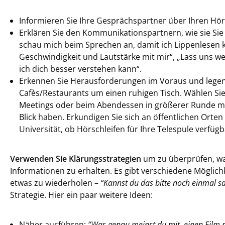
Informieren Sie Ihre Gesprächspartner über Ihren Hör
Erklären Sie den Kommunikationspartnern, wie sie Sie 
schau mich beim Sprechen an, damit ich Lippenlesen ka
Geschwindigkeit und Lautstärke mit mir“, „Lass uns w
ich dich besser verstehen kann“.
Erkennen Sie Herausforderungen im Voraus und legen Si
Cafès/Restaurants um einen ruhigen Tisch. Wählen Sie I
Meetings oder beim Abendessen in größerer Runde mög
Blick haben. Erkundigen Sie sich an öffentlichen Orte
Universität, ob Hörschleifen für Ihre Telespule verfügb
Verwenden Sie Klärungsstrategien
um zu überprüfen, wa
Informationen zu erhalten. Es gibt verschiedene Möglich
etwas zu wiederholen –
“Kannst du das bitte noch einmal 
Strategie. Hier ein paar weitere Ideen:
Näher ausführen:
“Was genau meinst du mit ‚einen Film r