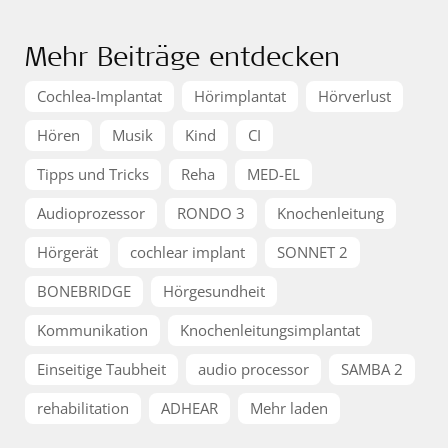
Mehr Beiträge entdecken
Cochlea-Implantat
Hörimplantat
Hörverlust
Hören
Musik
Kind
CI
Tipps und Tricks
Reha
MED-EL
Audioprozessor
RONDO 3
Knochenleitung
Hörgerät
cochlear implant
SONNET 2
BONEBRIDGE
Hörgesundheit
Kommunikation
Knochenleitungsimplantat
Einseitige Taubheit
audio processor
SAMBA 2
rehabilitation
ADHEAR
Mehr laden