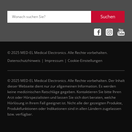
Suchen
Wonach suchen Sie?
© 2025 MED-EL Medical Electronics. Alle Rechte vorbehalten.
Datenschutzhinweis
Impressum
Cookie-Einstellungen
© 2025 MED-EL Medical Electronics. Alle Rechte vorbehalten. Der Inhalt
dieser Webseite dient nur zur allgemeinen Information. Es werden
keine medizinischen Ratschläge gegeben. Kontaktieren Sie bitte Ihren
Arzt oder Hörspezialisten und lassen Sie sich dort beraten, welche
Hörlösung in Ihrem Fall geeignet ist. Nicht alle der gezeigten Produkte,
Produktfunktionen oder Indikationen sind in allen Ländern zugelassen
bzw. verfügbar.