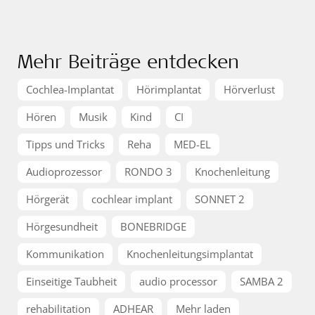
Mehr Beiträge entdecken
Cochlea-Implantat
Hörimplantat
Hörverlust
Hören
Musik
Kind
CI
Tipps und Tricks
Reha
MED-EL
Audioprozessor
RONDO 3
Knochenleitung
Hörgerät
cochlear implant
SONNET 2
Hörgesundheit
BONEBRIDGE
Kommunikation
Knochenleitungsimplantat
Einseitige Taubheit
audio processor
SAMBA 2
rehabilitation
ADHEAR
Mehr laden