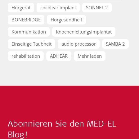
Hörgerät
cochlear implant
SONNET 2
BONEBRIDGE
Hörgesundheit
Kommunikation
Knochenleitungsimplantat
Einseitige Taubheit
audio processor
SAMBA 2
rehabilitation
ADHEAR
Mehr laden
Abonnieren Sie den MED-EL
Blog!