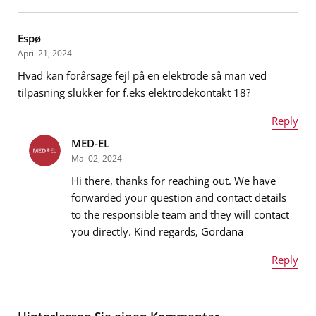
Espø
April 21, 2024
Hvad kan forårsage fejl på en elektrode så man ved
tilpasning slukker for f.eks elektrodekontakt 18?
Reply
MED-EL
Name
*
Mai 02, 2024
Hi there, thanks for reaching out. We have
forwarded your question and contact details
to the responsible team and they will contact
E-Mail-Adresse
*
you directly. Kind regards, Gordana
Reply
Name
*
Nachricht
*