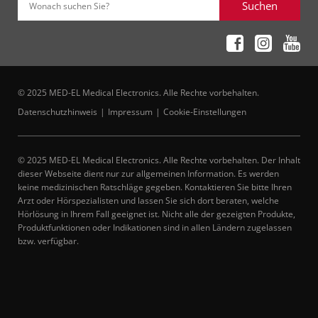
Suchen
Wonach suchen Sie?
© 2025 MED-EL Medical Electronics. Alle Rechte vorbehalten.
Datenschutzhinweis
Impressum
Cookie-Einstellungen
© 2025 MED-EL Medical Electronics. Alle Rechte vorbehalten. Der Inhalt
dieser Webseite dient nur zur allgemeinen Information. Es werden
keine medizinischen Ratschläge gegeben. Kontaktieren Sie bitte Ihren
Arzt oder Hörspezialisten und lassen Sie sich dort beraten, welche
Hörlösung in Ihrem Fall geeignet ist. Nicht alle der gezeigten Produkte,
Produktfunktionen oder Indikationen sind in allen Ländern zugelassen
bzw. verfügbar.