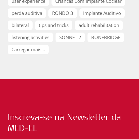
user experience
Crianças Com Implante Coclear
perda auditiva
RONDO 3
Implante Auditivo
bilateral
tips and tricks
adult rehabilitation
listening activities
SONNET 2
BONEBRIDGE
Carregar mais...
Inscreva-se na Newsletter da
MED-EL