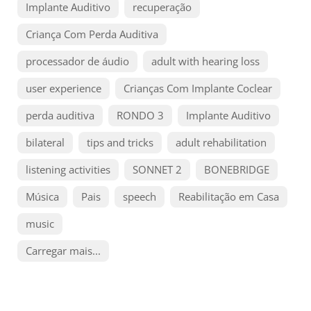
Implante Auditivo
recuperação
Criança Com Perda Auditiva
processador de áudio
adult with hearing loss
user experience
Crianças Com Implante Coclear
perda auditiva
RONDO 3
Implante Auditivo
bilateral
tips and tricks
adult rehabilitation
listening activities
SONNET 2
BONEBRIDGE
Música
Pais
speech
Reabilitação em Casa
music
Carregar mais...