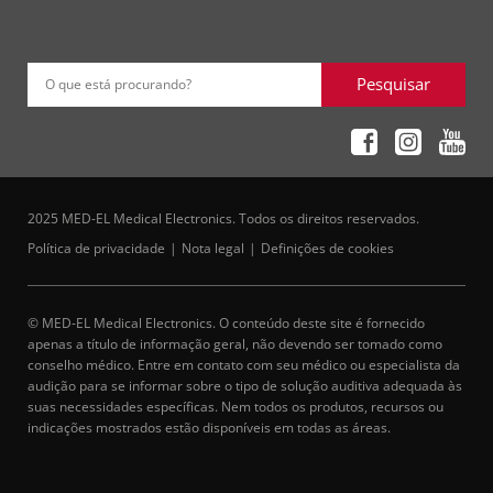
Pesquisar
O que está procurando?
2025 MED-EL Medical Electronics. Todos os direitos reservados.
Política de privacidade
Nota legal
Definições de cookies
© MED-EL Medical Electronics. O conteúdo deste site é fornecido
apenas a título de informação geral, não devendo ser tomado como
conselho médico. Entre em contato com seu médico ou especialista da
audição para se informar sobre o tipo de solução auditiva adequada às
suas necessidades específicas. Nem todos os produtos, recursos ou
indicações mostrados estão disponíveis em todas as áreas.