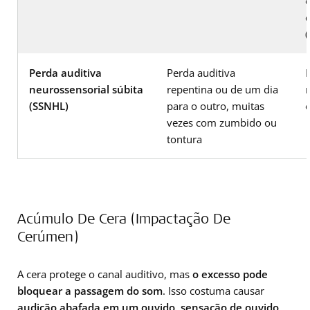
c
(
Perda auditiva
Perda auditiva
neurossensorial súbita
repentina ou de um dia
(SSNHL)
para o outro, muitas
vezes com zumbido ou
tontura
Acúmulo De Cera (Impactação De
Cerúmen)
A cera protege o canal auditivo, mas
o excesso pode
bloquear a passagem do som
. Isso costuma causar
audição abafada em um ouvido, sensação de ouvido