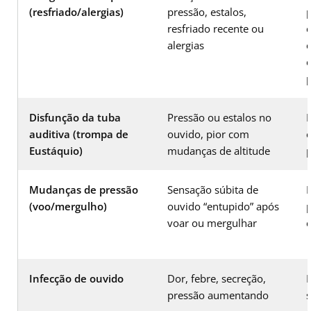
(resfriado/alergias)
pressão, estalos,
p
resfriado recente ou
alergias
p
Disfunção da tuba
Pressão ou estalos no
E
auditiva (trompa de
ouvido, pior com
e
Eustáquio)
mudanças de altitude
p
Mudanças de pressão
Sensação súbita de
E
(voo/mergulho)
ouvido “entupido” após
p
voar ou mergulhar
Infecção de ouvido
Dor, febre, secreção,
pressão aumentando
s