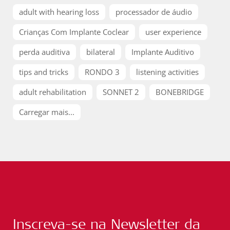
adult with hearing loss
processador de áudio
Crianças Com Implante Coclear
user experience
perda auditiva
bilateral
Implante Auditivo
tips and tricks
RONDO 3
listening activities
adult rehabilitation
SONNET 2
BONEBRIDGE
Carregar mais...
Inscreva-se na Newsletter da