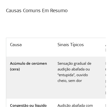
Causas Comuns Em Resumo
Causa
Sinais Típicos
Acúmulo de cerúmen
Sensação gradual de
E
(cera)
audição abafada ou
(
“entupida”, ouvido
cheio, sem dor
Congestão ou líquido
Audição abafada com
E