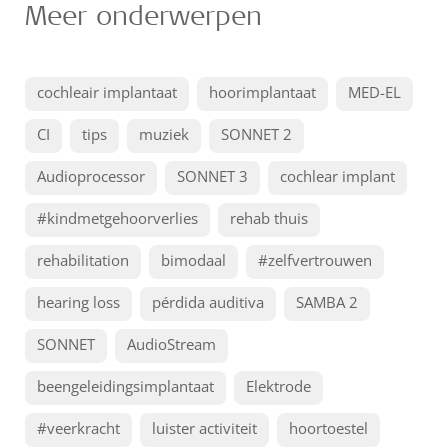
Meer onderwerpen
cochleair implantaat
hoorimplantaat
MED-EL
CI
tips
muziek
SONNET 2
Audioprocessor
SONNET 3
cochlear implant
#kindmetgehoorverlies
rehab thuis
rehabilitation
bimodaal
#zelfvertrouwen
hearing loss
pérdida auditiva
SAMBA 2
SONNET
AudioStream
beengeleidingsimplantaat
Elektrode
#veerkracht
luister activiteit
hoortoestel