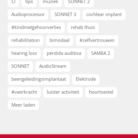
CI
tips
muziek
SONNET 2
Audioprocessor
SONNET 3
cochlear implant
#kindmetgehoorverlies
rehab thuis
rehabilitation
bimodaal
#zelfvertrouwen
hearing loss
pérdida auditiva
SAMBA 2
SONNET
AudioStream
beengeleidingsimplantaat
Elektrode
#veerkracht
luister activiteit
hoortoestel
Meer laden