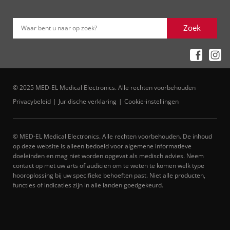
Zoek
Waar bent u naar op zoek?
© 2025 MED-EL Medical Electronics. Alle rechten voorbehouden
Privacybeleid
Juridische verklaring
Cookie-instellingen
© MED-EL Medical Electronics. Alle rechten voorbehouden. De inhoud
op deze website is alleen bedoeld voor algemene informatieve
doeleinden en mag niet worden opgevat als medisch advies. Neem
contact op met uw arts of audicien om te weten te komen welk type
hooroplossing bij uw specifieke behoeften past. Niet alle producten,
functies of indicaties zijn in alle landen goedgekeurd.