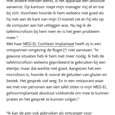
met andere mensen werkt, is het apparaat een absolute
aanwinst. Op kantoor roept mijn manager mij af en toe
bij zich. Voorheen hoorde ik hem weleens niet goed als
hij niet aan de kant van mijn CI-toestel zat en hij iets op
de computer aan het uitleggen was. Nu leg ik de
tafelmicrofoon bij hem neer en is het geen probleem
meer.”
Met haar
MED-EL Cochleair Implantaat
heeft zij in een
ontspannen omgeving de Roger21 niet aanstaan. “In
gewone situaties heb ik hem niet meer nodig. Ik heb de
tafelmicrofoon weleens geprobeerd te gebruiken bij een
etentje, maar dat werkte niet goed. Aangezien het een
microfoon is, hoorde ik vooral de geluiden van glazen en
bestek. Het gesprek viel weg. En in een restaurant waar
we met vier personen aan een tafel zitten is mijn MED-EL
gehoorimplantaat absoluut voldoende om mee te kunnen
praten en het gesprek te kunnen volgen.”
“Ik kan de pen ook gebruiken als ontvanger voor