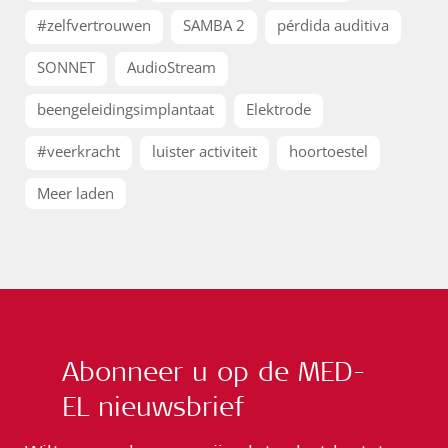
#zelfvertrouwen
SAMBA 2
pérdida auditiva
SONNET
AudioStream
beengeleidingsimplantaat
Elektrode
#veerkracht
luister activiteit
hoortoestel
Meer laden
Abonneer u op de MED-
EL nieuwsbrief