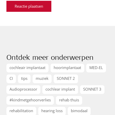
Ontdek meer onderwerpen
cochleair implantaat
hoorimplantaat
MED-EL
CI
tips
muziek
SONNET 2
Audioprocessor
cochlear implant
SONNET 3
#kindmetgehoorverlies
rehab thuis
rehabilitation
hearing loss
bimodaal