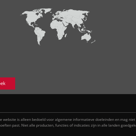
oek
e website is alleen bedoeld voor algemene informatieve doeleinden en mag niet
ften past. Niet alle producten, functies of indicaties zijn in alle landen goedgek