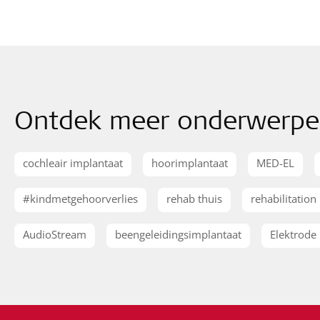
Ontdek meer onderwerp
cochleair implantaat
hoorimplantaat
MED-EL
#kindmetgehoorverlies
rehab thuis
rehabilitation
AudioStream
beengeleidingsimplantaat
Elektrode