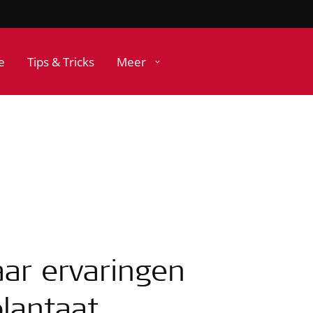
e
Tips & Tricks
Meer
aar ervaringen
lantaat