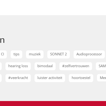
en
CI
tips
muziek
SONNET 2
Audioprocessor
hearing loss
bimodaal
#zelfvertrouwen
SAM
#veerkracht
luister activiteit
hoortoestel
Mee