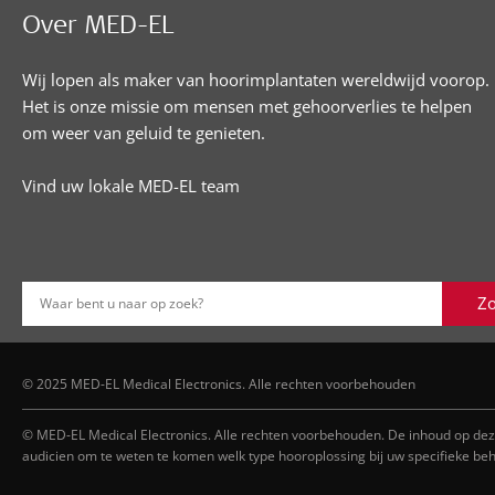
Over MED-EL
Wij lopen als maker van hoorimplantaten wereldwijd voorop.
Het is onze missie om mensen met gehoorverlies te helpen
om weer van geluid te genieten.
Vind uw lokale MED-EL team
Z
Waar bent u naar op zoek?
© 2025 MED-EL Medical Electronics. Alle rechten voorbehouden
© MED-EL Medical Electronics. Alle rechten voorbehouden. De inhoud op dez
audicien om te weten te komen welk type hooroplossing bij uw specifieke behoe