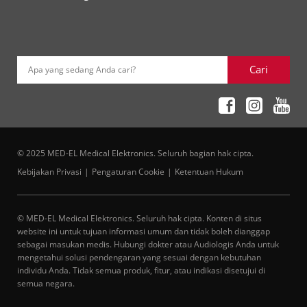
Cari
Apa yang sedang Anda cari?
© 2025 MED-EL Medical Elektronics. Seluruh bagian hak cipta.
Kebijakan Privasi
Pengaturan Cookie
Ketentuan Hukum
© MED-EL Medical Elektronics. Seluruh hak cipta. Konten di situs
website ini untuk tujuan informasi umum dan tidak boleh dianggap
sebagai masukan medis. Hubungi dokter atau Audiologis Anda untuk
mengetahui solusi pendengaran yang sesuai dengan kebutuhan
individu Anda. Tidak semua produk, fitur, atau indikasi disetujui di
semua negara.