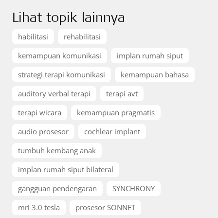
Lihat topik lainnya
habilitasi
rehabilitasi
kemampuan komunikasi
implan rumah siput
strategi terapi komunikasi
kemampuan bahasa
auditory verbal terapi
terapi avt
terapi wicara
kemampuan pragmatis
audio prosesor
cochlear implant
tumbuh kembang anak
implan rumah siput bilateral
gangguan pendengaran
SYNCHRONY
mri 3.0 tesla
prosesor SONNET