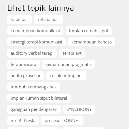
Lihat topik lainnya
habilitasi
rehabilitasi
kemampuan komunikasi
implan rumah siput
strategi terapi komunikasi
kemampuan bahasa
auditory verbal terapi
terapi avt
terapi wicara
kemampuan pragmatis
audio prosesor
cochlear implant
tumbuh kembang anak
implan rumah siput bilateral
gangguan pendengaran
SYNCHRONY
mri 3.0 tesla
prosesor SONNET