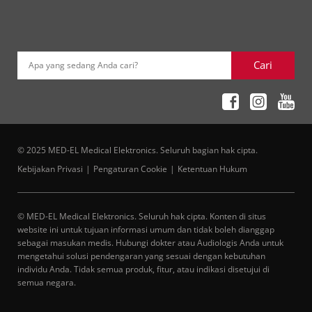
Cari
Apa yang sedang Anda cari?
© 2025 MED-EL Medical Elektronics. Seluruh bagian hak cipta.
Kebijakan Privasi
Pengaturan Cookie
Ketentuan Hukum
© MED-EL Medical Elektronics. Seluruh hak cipta. Konten di situs
website ini untuk tujuan informasi umum dan tidak boleh dianggap
sebagai masukan medis. Hubungi dokter atau Audiologis Anda untuk
mengetahui solusi pendengaran yang sesuai dengan kebutuhan
individu Anda. Tidak semua produk, fitur, atau indikasi disetujui di
semua negara.