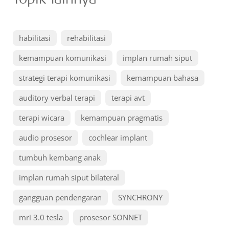
habilitasi
rehabilitasi
kemampuan komunikasi
implan rumah siput
strategi terapi komunikasi
kemampuan bahasa
auditory verbal terapi
terapi avt
terapi wicara
kemampuan pragmatis
audio prosesor
cochlear implant
tumbuh kembang anak
implan rumah siput bilateral
gangguan pendengaran
SYNCHRONY
mri 3.0 tesla
prosesor SONNET