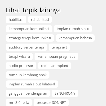
Lihat topik lainnya
habilitasi
rehabilitasi
kemampuan komunikasi
implan rumah siput
strategi terapi komunikasi
kemampuan bahasa
auditory verbal terapi
terapi avt
terapi wicara
kemampuan pragmatis
audio prosesor
cochlear implant
tumbuh kembang anak
implan rumah siput bilateral
gangguan pendengaran
SYNCHRONY
mri 3.0 tesla
prosesor SONNET