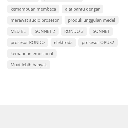
kemampuan membaca
alat bantu dengar
merawat audio prosesor
produk unggulan medel
MED-EL
SONNET 2
RONDO 3
SONNET
prosesor RONDO
elektroda
prosesor OPUS2
kemapuan emosional
Muat lebih banyak