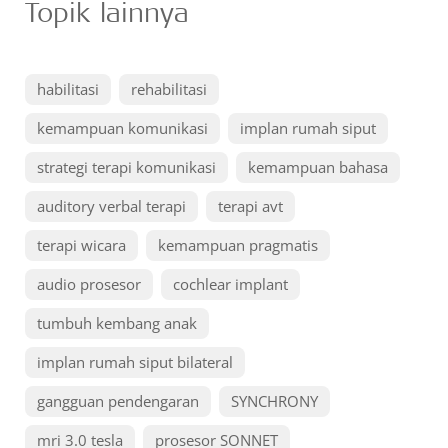
Topik lainnya
habilitasi
rehabilitasi
kemampuan komunikasi
implan rumah siput
strategi terapi komunikasi
kemampuan bahasa
auditory verbal terapi
terapi avt
terapi wicara
kemampuan pragmatis
audio prosesor
cochlear implant
tumbuh kembang anak
implan rumah siput bilateral
gangguan pendengaran
SYNCHRONY
mri 3.0 tesla
prosesor SONNET