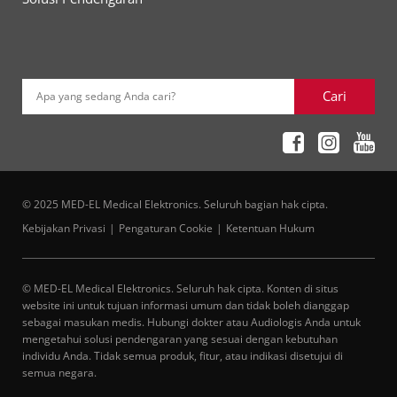
Cari
Apa yang sedang Anda cari?
© 2025 MED-EL Medical Elektronics. Seluruh bagian hak cipta.
Kebijakan Privasi
Pengaturan Cookie
Ketentuan Hukum
© MED-EL Medical Elektronics. Seluruh hak cipta. Konten di situs
website ini untuk tujuan informasi umum dan tidak boleh dianggap
sebagai masukan medis. Hubungi dokter atau Audiologis Anda untuk
mengetahui solusi pendengaran yang sesuai dengan kebutuhan
individu Anda. Tidak semua produk, fitur, atau indikasi disetujui di
semua negara.