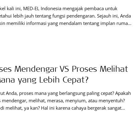
ikel kali ini, MED-EL Indonesia mengajak pembaca untuk
ahui lebih jauh tentang fungsi pendengaran. Sejauh ini, Anda
in memiliki informasi yang mendalam tentang implan rumah
 dengan seringnya mampir di blog ini. Namun, apakah Anda
-benar paham tentang pendengaran? Nah, kami ini berbagi
apa gambar telinga berikut bagiannya, yang betanggung jawab
 pendengaran. Kita
ses Mendengar VS Proses Melihat
ana yang Lebih Cepat?
ut Anda, proses mana yang berlangsung paling cepat? Apakah
s mendengar, melihat, merasa, menyium, atau menyentuh?
adi melihat, ya kan? Hal ini karena cahaya bergerak sangat
dibanding apapun di alam semesta. Atau, ada yang berpikir
ang tercepat adalah proses menyentuh? Ha; ini dikarenakan
kan langsung bergerak ketika ditusuk dengan jarum atau