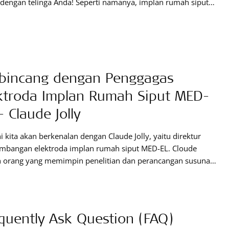
dengan telinga Anda! Seperti namanya, implan rumah siput
dual adalah salah satu implan rumah siput yang dirancang
 dengan rumah siput pribadi Anda. Mengapa hal ini penting?
a hal ini bisa membuat Anda dapat
bincang dengan Penggagas
ktroda Implan Rumah Siput MED-
– Claude Jolly
ni kita akan berkenalan dengan Claude Jolly, yaitu direktur
mbangan elektroda implan rumah siput MED-EL. Cloude
h orang yang memimpin penelitian dan perancangan susunan
oda yang fleksibel milik MED-EL. Sejak bergabung dengan
 pada tahun 1998, Claude telah menulis atau ikut serta
s lebih dari 45 publikasi ilmiah, dan namanya pun ada di
quently Ask Question (FAQ)