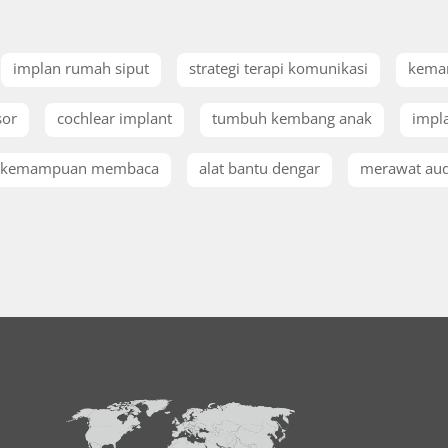
implan rumah siput
strategi terapi komunikasi
kema
sor
cochlear implant
tumbuh kembang anak
impla
kemampuan membaca
alat bantu dengar
merawat aud