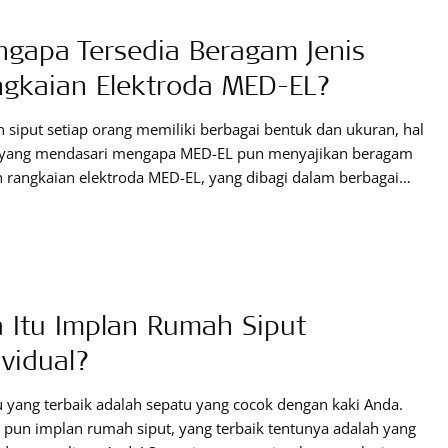
gapa Tersedia Beragam Jenis
gkaian Elektroda MED-EL?
siput setiap orang memiliki berbagai bentuk dan ukuran, hal
h yang mendasari mengapa MED-EL pun menyajikan beragam
n rangkaian elektroda MED-EL, yang dibagi dalam berbagai
 dan ukuran. Tapi, apa sebenarnya perbedaan di masing-
g rangkaian elektroda MED-El ini? Dan mengapa harus ada
 banyak pilihan? Seringkali kami memberikan informasi
ng gambar-gambar rangkaian elektroda MED-EL,
 Itu Implan Rumah Siput
ividual?
 yang terbaik adalah sepatu yang cocok dengan kaki Anda.
 pun implan rumah siput, yang terbaik tentunya adalah yang