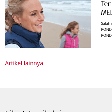
Ten
ME
Salah 
RONDO
RONDo
rumah 
proses
RONDO
perta
Artikel lainnya