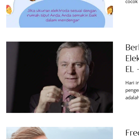
cocok 
indivi
sesuai
Karen
Ber
Ele
EL 
Hari i
penge
adala
elektr
MED-EL
menuli
lebih
Fre