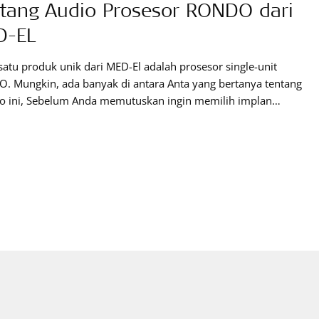
tang Audio Prosesor RONDO dari
D-EL
satu produk unik dari MED-El adalah prosesor single-unit
. Mungkin, ada banyak di antara Anta yang bertanya tentang
 ini, Sebelum Anda memutuskan ingin memilih implan
siput yang mana, berikut beberapa informasi tentang audio
or RONDO yang bisa Anda ketahui. Apa itu audio prosesor
? Audio prosesor RONDO adalah prosesor single-unit
ma di