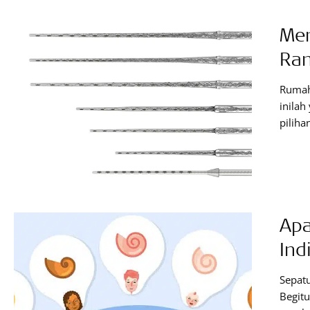
Men
Ran
Rumah 
inila
piliha
bentuk
masin
begitu
tenta
Apa
Ind
Sepatu
Begitu