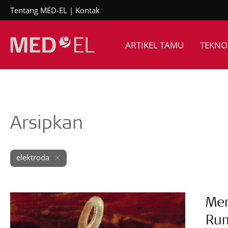
Tentang MED-EL
Kontak
ARTIKEL TAMU
TEKNO
Arsipkan
elektroda
Mem
Rum