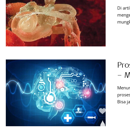
Di art
menget
mungk
siput,
benar
beber
dalam
Pro
– M
Menur
prose
Bisa j
cepat 
kalo y
anda a