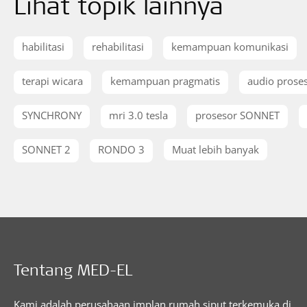
Lihat topik lainnya
habilitasi
rehabilitasi
kemampuan komunikasi
terapi wicara
kemampuan pragmatis
audio prose
SYNCHRONY
mri 3.0 tesla
prosesor SONNET
SONNET 2
RONDO 3
Muat lebih banyak
Tentang MED-EL
Kami adalah perusahaan implan rumah siput terkemuka di