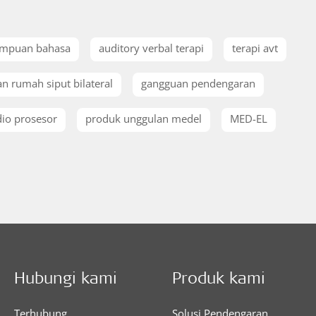
mpuan bahasa
auditory verbal terapi
terapi avt
n rumah siput bilateral
gangguan pendengaran
io prosesor
produk unggulan medel
MED-EL
Hubungi kami
Produk kami
Terhubung
Solusi Pendengaran