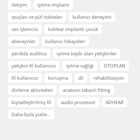
iletişim
işitme implantı
ipuçları ve püf noktaları
kullanıcı deneyimi
ses işlemcisi
koklear implantlı çocuk
ebeveynler
kullanıcı hikayeleri
pérdida auditiva
işitme kaybı olan yetişkinler
yetişkin Kİ kullanıcısı
işitme sağlığı
OTOPLAN
Kİ kullanıcısı
konuşma
dil
rehabilitasyon
dinleme aktiviteleri
anatomi tabanlı fitting
kişiselleştirilmiş Kİ
audio processor
ADHEAR
Daha fazla yükle...