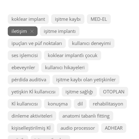
koklear implant
işitme kaybı
MED-EL
iletişim
işitme implantı
ipuçları ve püf noktaları
kullanıcı deneyimi
ses işlemcisi
koklear implantlı çocuk
ebeveynler
kullanıcı hikayeleri
pérdida auditiva
işitme kaybı olan yetişkinler
yetişkin Kİ kullanıcısı
işitme sağlığı
OTOPLAN
Kİ kullanıcısı
konuşma
dil
rehabilitasyon
dinleme aktiviteleri
anatomi tabanlı fitting
kişiselleştirilmiş Kİ
audio processor
ADHEAR