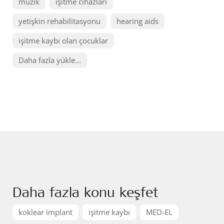
müzik
işitme cihazları
yetişkin rehabilitasyonu
hearing aids
işitme kaybı olan çocuklar
Daha fazla yükle...
Daha fazla konu keşfet
koklear implant
işitme kaybı
MED-EL