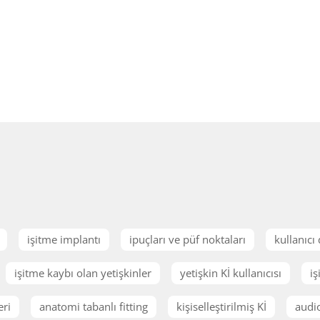
işitme implantı
ipuçları ve püf noktaları
kullanıcı
işitme kaybı olan yetişkinler
yetişkin Kİ kullanıcısı
iş
eri
anatomi tabanlı fitting
kişiselleştirilmiş Kİ
audi