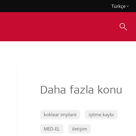
Türkçe
Daha fazla konu
koklear implant
işitme kaybı
MED-EL
iletişim