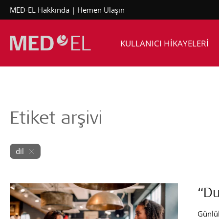
MED-EL Hakkında
Hemen Ulaşın
KULLANICI HİKAYELERİ
Etiket arşivi
dil
“Du
Günlü