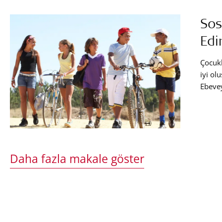
Sos
Ed
Çocukl
iyi ol
Ebevey
beceri
sosyal
sosyal
olacak
Daha fazla makale göster