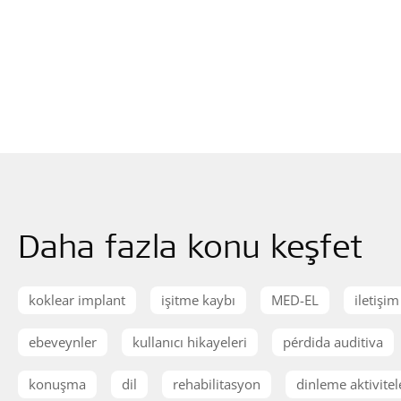
Daha fazla konu keşfet
koklear implant
işitme kaybı
MED-EL
iletişim
ebeveynler
kullanıcı hikayeleri
pérdida auditiva
konuşma
dil
rehabilitasyon
dinleme aktivitel