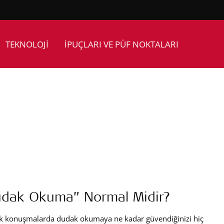
TEKNOLOJİ
İPUÇLARI VE PÜF NOKTALARI
dak Okuma” Normal Midir?
k konuşmalarda dudak okumaya ne kadar güvendiğinizi hiç