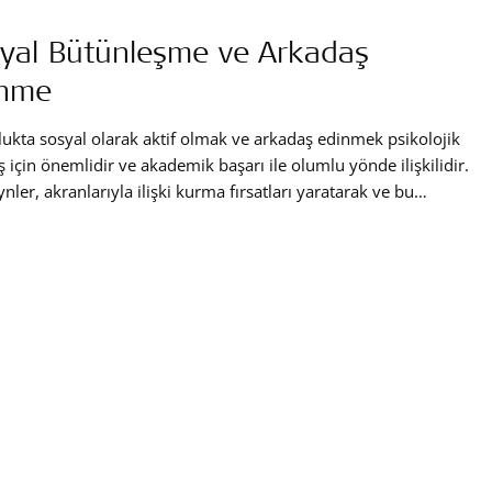
yal Bütünleşme ve Arkadaş
inme
ukta sosyal olarak aktif olmak ve arkadaş edinmek psikolojik
uş için önemlidir ve akademik başarı ile olumlu yönde ilişkilidir.
nler, akranlarıyla ilişki kurma fırsatları yaratarak ve bu
leri yapılandırılmış durumlarda uygulayarak çocuklarının
 becerilerinin gelişimini destekleyebilirler. İşte çocuğunuzun
 becerilerini geliştirecek ve arkadaş edinmesine yardımcı
 bazı ipuçları.