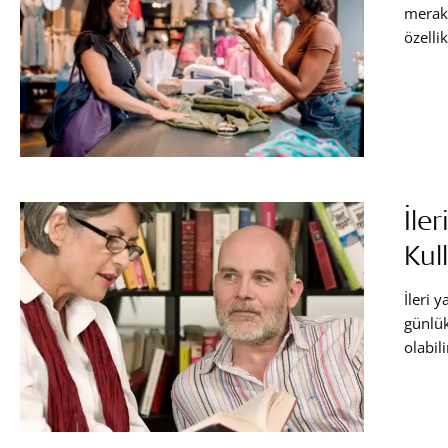
merak 
özelli
gerçek
veya k
makal
önemli
nasıl 
İle
Kul
İleri 
günlük
olabil
kaybın
işitse
yardım