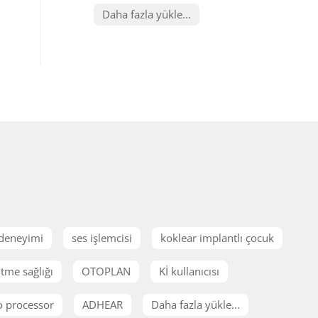
Daha fazla yükle...
 deneyimi
ses işlemcisi
koklear implantlı çocuk
itme sağlığı
OTOPLAN
Kİ kullanıcısı
o processor
ADHEAR
Daha fazla yükle...