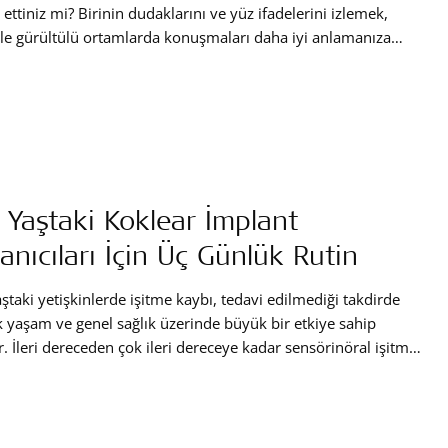
ettiniz mi? Birinin dudaklarını ve yüz ifadelerini izlemek,
kle gürültülü ortamlarda konuşmaları daha iyi anlamanıza
ten yardımcı olabilir mi? Peki bu yetenek işitme kaybı olan
oklear implant kullanan bireyleri nasıl destekliyor? Bu
ede dudak okumanın büyüleyici rolünü, neden bu kadar
 olduğunu ve iletişimi geliştirmek için işitme teknolojisini
tamamlayabileceğini keşfedeceğiz
ri Yaştaki Koklear İmplant
lanıcıları İçin Üç Günlük Rutin
yaştaki yetişkinlerde işitme kaybı, tedavi edilmediği takdirde
 yaşam ve genel sağlık üzerinde büyük bir etkiye sahip
ir. İleri dereceden çok ileri dereceye kadar sensörinöral işitme
ız varsa, koklear implant sese erişiminizi sağlayabilir. Ve
l eğitim, işitme implantınızdan en iyi şekilde yararlanmanıza
cı olabilir.