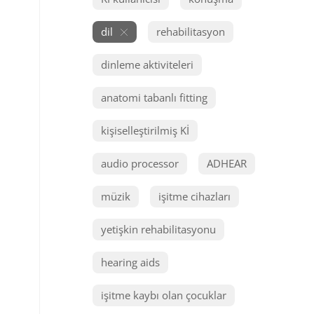
dil
rehabilitasyon
dinleme aktiviteleri
anatomi tabanlı fitting
kişiselleştirilmiş Kİ
audio processor
ADHEAR
müzik
işitme cihazları
yetişkin rehabilitasyonu
hearing aids
işitme kaybı olan çocuklar