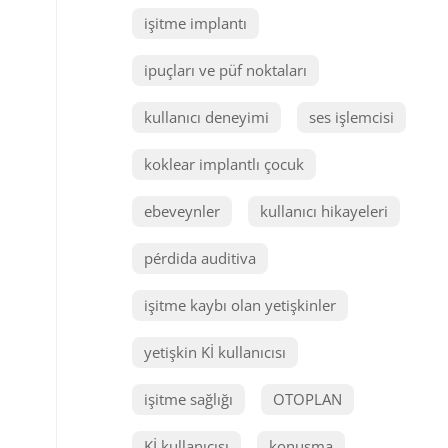
işitme implantı
ipuçları ve püf noktaları
kullanıcı deneyimi
ses işlemcisi
koklear implantlı çocuk
ebeveynler
kullanıcı hikayeleri
pérdida auditiva
işitme kaybı olan yetişkinler
yetişkin Kİ kullanıcısı
işitme sağlığı
OTOPLAN
Kİ kullanıcısı
konuşma