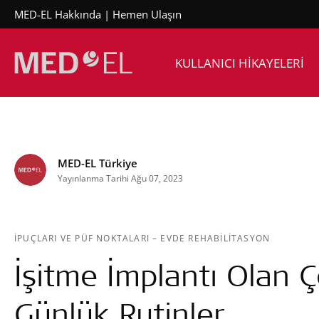
MED-EL Hakkında
Hemen Ulaşın
KULLANICI HİKAYELERİ
MED-EL Türkiye
Yayınlanma Tarihi Ağu 07, 2023
İPUÇLARI VE PÜF NOKTALARI
–
EVDE REHABILITASYON
İşitme İmplantı Olan 
Günlük Rutinler