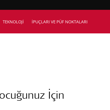
TEKNOLOJİ
İPUÇLARI VE PÜF NOKTALARI
Çocuğunuz İçin