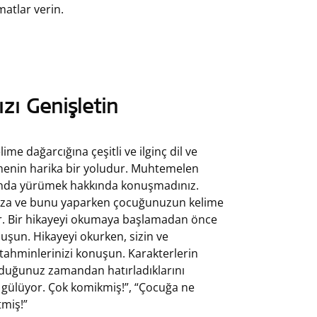
matlar verin.
zı Genişletin
e dağarcığına çeşitli ve ilginç dil ve
menin harika bir yoludur. Muhtemelen
manda yürümek hakkında konuşmadınız.
anıza ve bunu yaparken çocuğunuzun kelime
ır. Bir hikayeyi okumaya başlamadan önce
uşun. Hikayeyi okurken, sizin ve
ahminlerinizi konuşun. Karakterlerin
uduğunuz zamandan hatırladıklarını
n gülüyor. Çok komikmiş!”, “Çocuğa ne
miş!”