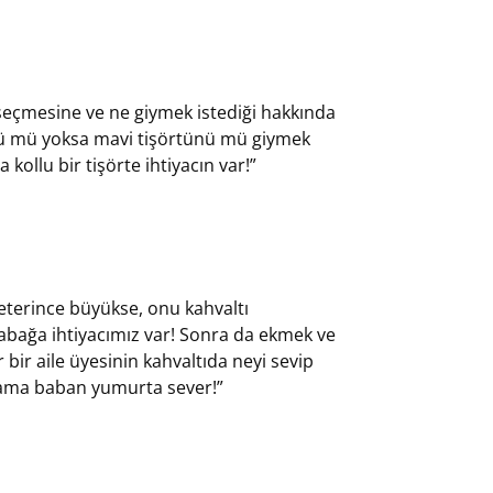
 seçmesine ve ne giymek istediği hakkında
ünü mü yoksa mavi tişörtünü mü giymek
kollu bir tişörte ihtiyacın var!”
 yeterince büyükse, onu kahvaltı
tabağa ihtiyacımız var! Sonra da ekmek ve
 bir aile üyesinin kahvaltıda neyi sevip
 ama baban yumurta sever!”