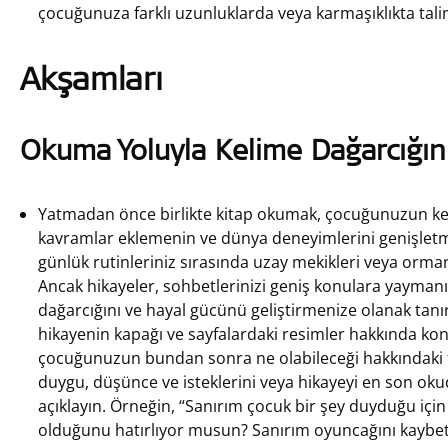
çocuğunuza farklı uzunluklarda veya karmaşıklıkta tali
Akşamları
Okuma Yoluyla Kelime Dağarcığını
Yatmadan önce birlikte kitap okumak, çocuğunuzun kelim
kavramlar eklemenin ve dünya deneyimlerini genişlet
günlük rutinleriniz sırasında uzay mekikleri veya or
Ancak hikayeler, sohbetlerinizi geniş konulara yaym
dağarcığını ve hayal gücünü geliştirmenize olanak tan
hikayenin kapağı ve sayfalardaki resimler hakkında kon
çocuğunuzun bundan sonra ne olabileceği hakkındaki t
duygu, düşünce ve isteklerini veya hikayeyi en son ok
açıklayın. Örneğin, “Sanırım çocuk bir şey duyduğu içi
olduğunu hatırlıyor musun? Sanırım oyuncağını kaybet