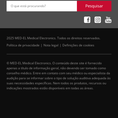
Pesquisar
O que está procurando?
2025 MED-EL Medical Electronics. Todos os direitos reservados.
Política de privacidade
Nota legal
Definições de cookies
© MED-EL Medical Electronics. O conteúdo deste site é fornecido
apenas a título de informação geral, não devendo ser tomado como
conselho médico. Entre em contato com seu médico ou especialista da
audição para se informar sobre o tipo de solução auditiva adequada às
suas necessidades específicas. Nem todos os produtos, recursos ou
indicações mostrados estão disponíveis em todas as áreas.