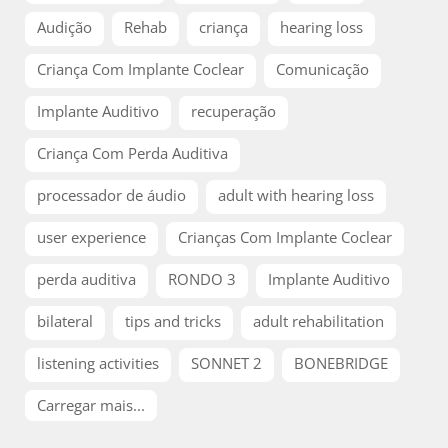
Audição
Rehab
criança
hearing loss
Criança Com Implante Coclear
Comunicação
Implante Auditivo
recuperação
Criança Com Perda Auditiva
processador de áudio
adult with hearing loss
user experience
Crianças Com Implante Coclear
perda auditiva
RONDO 3
Implante Auditivo
bilateral
tips and tricks
adult rehabilitation
listening activities
SONNET 2
BONEBRIDGE
Carregar mais...