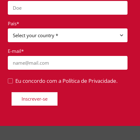
Doe
País*
E-mail*
name@mail.com
Eu concordo com a Política de Privacidade.
Inscrever-se