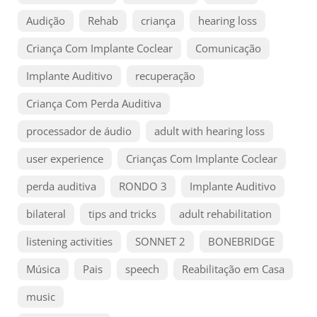
Audição
Rehab
criança
hearing loss
Criança Com Implante Coclear
Comunicação
Implante Auditivo
recuperação
Criança Com Perda Auditiva
processador de áudio
adult with hearing loss
user experience
Crianças Com Implante Coclear
perda auditiva
RONDO 3
Implante Auditivo
bilateral
tips and tricks
adult rehabilitation
listening activities
SONNET 2
BONEBRIDGE
Música
Pais
speech
Reabilitação em Casa
music