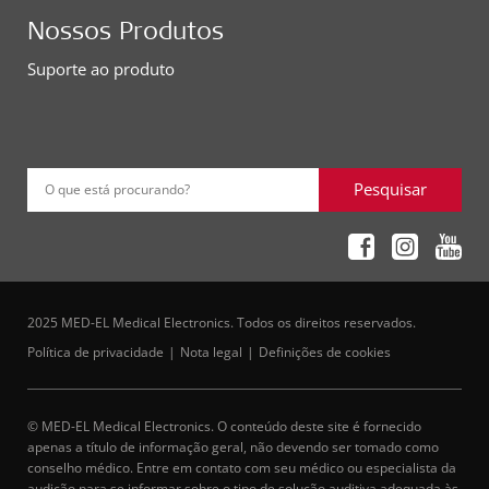
Nossos Produtos
Suporte ao produto
Pesquisar
O que está procurando?
2025 MED-EL Medical Electronics. Todos os direitos reservados.
Política de privacidade
Nota legal
Definições de cookies
© MED-EL Medical Electronics. O conteúdo deste site é fornecido
apenas a título de informação geral, não devendo ser tomado como
conselho médico. Entre em contato com seu médico ou especialista da
audição para se informar sobre o tipo de solução auditiva adequada às