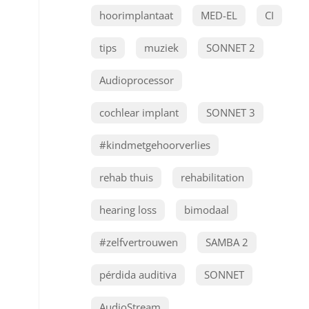
hoorimplantaat
MED-EL
CI
tips
muziek
SONNET 2
Audioprocessor
cochlear implant
SONNET 3
#kindmetgehoorverlies
rehab thuis
rehabilitation
hearing loss
bimodaal
#zelfvertrouwen
SAMBA 2
pérdida auditiva
SONNET
AudioStream