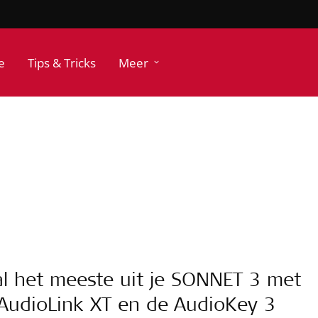
e
Tips & Tricks
Meer
l het meeste uit je SONNET 3 met
AudioLink XT en de AudioKey 3