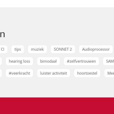
en
CI
tips
muziek
SONNET 2
Audioprocessor
hearing loss
bimodaal
#zelfvertrouwen
SAM
#veerkracht
luister activiteit
hoortoestel
Mee