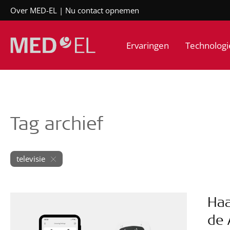
Over MED-EL
Nu contact opnemen
Ervaringen
Technologi
Tag archief
televisie
Haa
de 