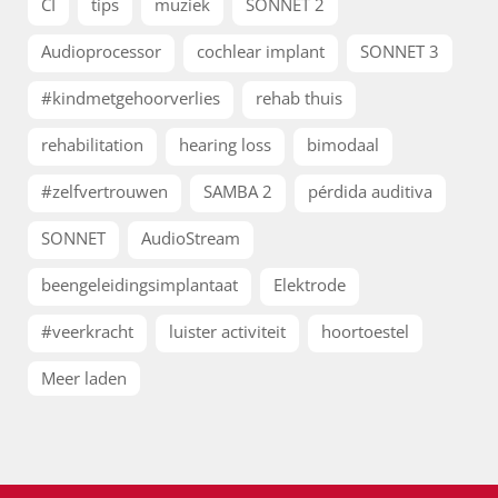
CI
tips
muziek
SONNET 2
Audioprocessor
cochlear implant
SONNET 3
#kindmetgehoorverlies
rehab thuis
rehabilitation
hearing loss
bimodaal
#zelfvertrouwen
SAMBA 2
pérdida auditiva
SONNET
AudioStream
beengeleidingsimplantaat
Elektrode
#veerkracht
luister activiteit
hoortoestel
Meer laden