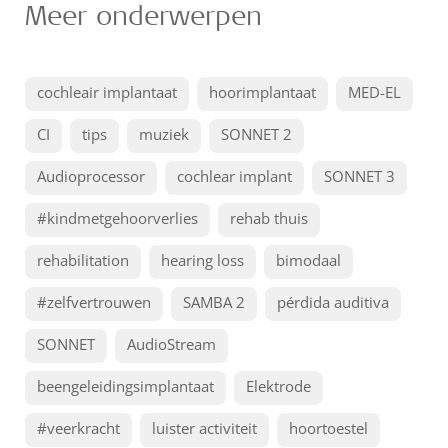
Meer onderwerpen
cochleair implantaat
hoorimplantaat
MED-EL
CI
tips
muziek
SONNET 2
Audioprocessor
cochlear implant
SONNET 3
#kindmetgehoorverlies
rehab thuis
rehabilitation
hearing loss
bimodaal
#zelfvertrouwen
SAMBA 2
pérdida auditiva
SONNET
AudioStream
beengeleidingsimplantaat
Elektrode
#veerkracht
luister activiteit
hoortoestel