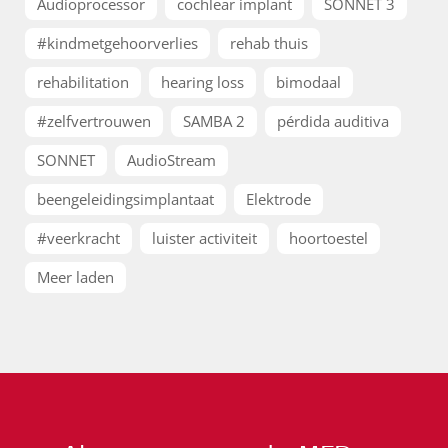
Audioprocessor
cochlear implant
SONNET 3
#kindmetgehoorverlies
rehab thuis
rehabilitation
hearing loss
bimodaal
#zelfvertrouwen
SAMBA 2
pérdida auditiva
SONNET
AudioStream
beengeleidingsimplantaat
Elektrode
#veerkracht
luister activiteit
hoortoestel
Meer laden