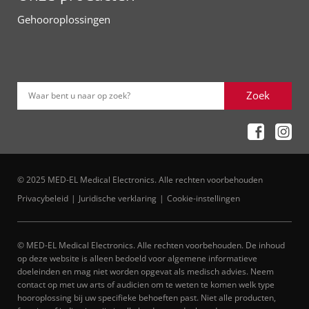
Gehooroplossingen
Zoek
Waar bent u naar op zoek?
© 2025 MED-EL Medical Electronics. Alle rechten voorbehouden
Privacybeleid
Juridische verklaring
Cookie-instellingen
© MED-EL Medical Electronics. Alle rechten voorbehouden. De inhoud
op deze website is alleen bedoeld voor algemene informatieve
doeleinden en mag niet worden opgevat als medisch advies. Neem
contact op met uw arts of audicien om te weten te komen welk type
hooroplossing bij uw specifieke behoeften past. Niet alle producten,