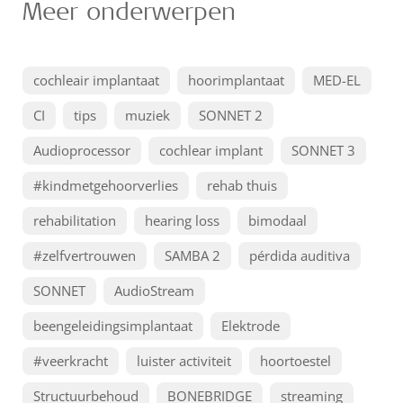
Meer onderwerpen
cochleair implantaat
hoorimplantaat
MED-EL
CI
tips
muziek
SONNET 2
Audioprocessor
cochlear implant
SONNET 3
#kindmetgehoorverlies
rehab thuis
rehabilitation
hearing loss
bimodaal
#zelfvertrouwen
SAMBA 2
pérdida auditiva
SONNET
AudioStream
beengeleidingsimplantaat
Elektrode
#veerkracht
luister activiteit
hoortoestel
Structuurbehoud
BONEBRIDGE
streaming