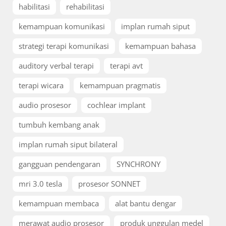
habilitasi
rehabilitasi
kemampuan komunikasi
implan rumah siput
strategi terapi komunikasi
kemampuan bahasa
auditory verbal terapi
terapi avt
terapi wicara
kemampuan pragmatis
audio prosesor
cochlear implant
tumbuh kembang anak
implan rumah siput bilateral
gangguan pendengaran
SYNCHRONY
mri 3.0 tesla
prosesor SONNET
kemampuan membaca
alat bantu dengar
merawat audio prosesor
produk unggulan medel