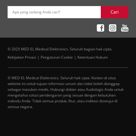
Cari
Apa yang sedang Anda cari?
© 2025 MED-EL Medical Elektronics. Seluruh bagian hak cipta.
Kebijakan Privasi
Pengaturan Cookie
Ketentuan Hukum
© MED-EL Medical Elektronics. Seluruh hak cipta. Konten di situs
website ini untuk tujuan informasi umum dan tidak boleh dianggap
sebagai masukan medis. Hubungi dokter atau Audiologis Anda untuk
mengetahui solusi pendengaran yang sesuai dengan kebutuhan
individu Anda. Tidak semua produk, fitur, atau indikasi disetujui di
semua negara.