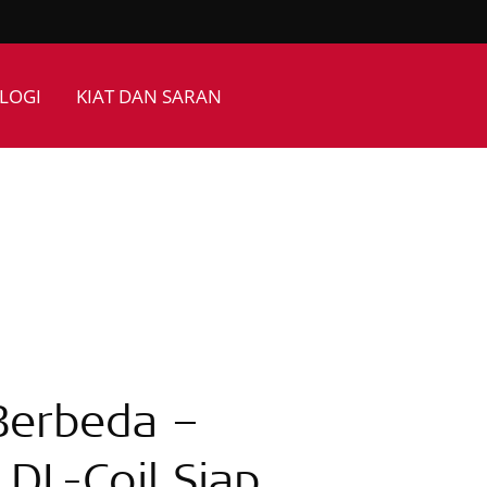
LOGI
KIAT DAN SARAN
 Berbeda –
DL-Coil Siap