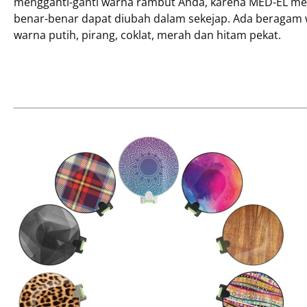
mengganti-ganti warna rambut Anda, karena MED-EL me
benar-benar dapat diubah dalam sekejap. Ada beragam 
warna putih, pirang, coklat, merah dan hitam pekat.