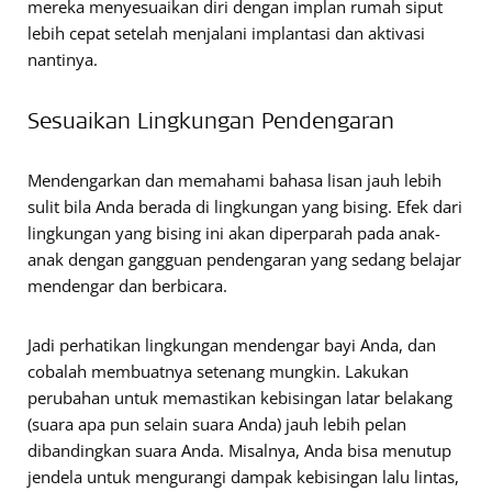
mereka menyesuaikan diri dengan implan rumah siput
lebih cepat setelah menjalani implantasi dan aktivasi
nantinya.
Sesuaikan Lingkungan Pendengaran
Mendengarkan dan memahami bahasa lisan jauh lebih
sulit bila Anda berada di lingkungan yang bising. Efek dari
lingkungan yang bising ini akan diperparah pada anak-
anak dengan gangguan pendengaran yang sedang belajar
mendengar dan berbicara.
Jadi perhatikan lingkungan mendengar bayi Anda, dan
cobalah membuatnya setenang mungkin. Lakukan
perubahan untuk memastikan kebisingan latar belakang
(suara apa pun selain suara Anda) jauh lebih pelan
dibandingkan suara Anda. Misalnya, Anda bisa menutup
jendela untuk mengurangi dampak kebisingan lalu lintas,