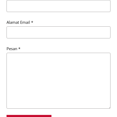
Alamat Email
*
Pesan
*