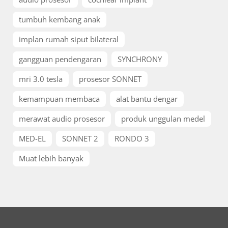
tumbuh kembang anak
implan rumah siput bilateral
gangguan pendengaran
SYNCHRONY
mri 3.0 tesla
prosesor SONNET
kemampuan membaca
alat bantu dengar
merawat audio prosesor
produk unggulan medel
MED-EL
SONNET 2
RONDO 3
Muat lebih banyak