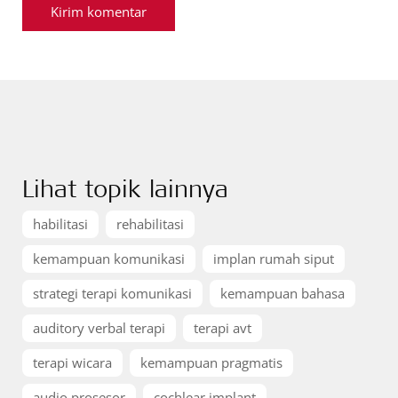
Lihat topik lainnya
habilitasi
rehabilitasi
kemampuan komunikasi
implan rumah siput
strategi terapi komunikasi
kemampuan bahasa
auditory verbal terapi
terapi avt
terapi wicara
kemampuan pragmatis
audio prosesor
cochlear implant