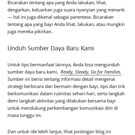
Bicarakan tentang apa yang Anda lakukan, lihat,
dengarkan, keluarkan juga suara nyanyian yang menarik
— hal ini juga dikenal sebagai parentese. Bicarakan
tentang apa yang bayi Anda lihat, lakukan, atau mungkin
juga mereka pikirkan.
Unduh Sumber Daya Baru Kami
Untuk tips bermanfaat lainnya, Anda bisa mengunduh
sumber daya baru kami,
Ready, Steady, Go for Families.
Sumber ini berisi tentang informasi detail mengenai
strategi berbicara dan bermain dengan bayi, tips dan trik
berkomunikasi dalam rutinitas sehari-hari, serta langkah
demi langkah aktivitas yang dilakukan bersama bayi
untuk mendukung perkembangan komunikasi dini di
masa tunggu ini.
Dan untuk ide lebih lanjut, lihat postingan blog ini