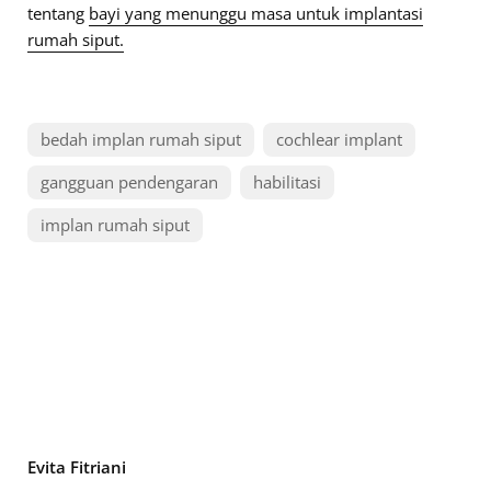
tentang
bayi yang menunggu masa untuk implantasi
rumah siput.
bedah implan rumah siput
cochlear implant
gangguan pendengaran
habilitasi
implan rumah siput
Evita Fitriani