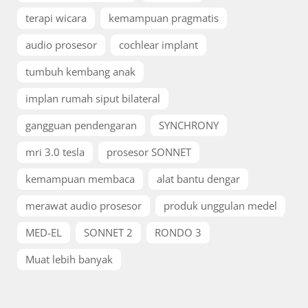
terapi wicara
kemampuan pragmatis
audio prosesor
cochlear implant
tumbuh kembang anak
implan rumah siput bilateral
gangguan pendengaran
SYNCHRONY
mri 3.0 tesla
prosesor SONNET
kemampuan membaca
alat bantu dengar
merawat audio prosesor
produk unggulan medel
MED-EL
SONNET 2
RONDO 3
Muat lebih banyak