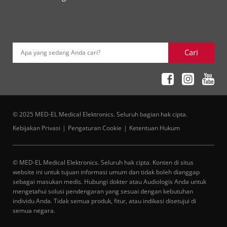
Cari
Apa yang sedang Anda cari?
© 2025 MED-EL Medical Elektronics. Seluruh bagian hak cipta.
Kebijakan Privasi
Pengaturan Cookie
Ketentuan Hukum
© MED-EL Medical Elektronics. Seluruh hak cipta. Konten di situs
website ini untuk tujuan informasi umum dan tidak boleh dianggap
sebagai masukan medis. Hubungi dokter atau Audiologis Anda untuk
mengetahui solusi pendengaran yang sesuai dengan kebutuhan
individu Anda. Tidak semua produk, fitur, atau indikasi disetujui di
semua negara.