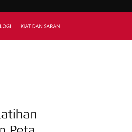
LOGI
KIAT DAN SARAN
atihan
n Peta