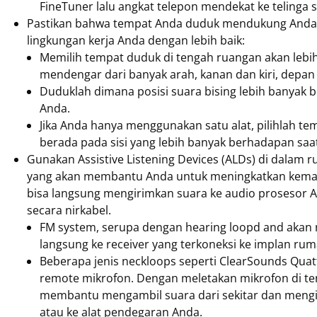
FineTuner lalu angkat telepon mendekat ke telinga s
Pastikan bahwa tempat Anda duduk mendukung Anda 
lingkungan kerja Anda dengan lebih baik:
Memilih tempat duduk di tengah ruangan akan lebih
mendengar dari banyak arah, kanan dan kiri, depan
Duduklah dimana posisi suara bising lebih banyak 
Anda.
Jika Anda hanya menggunakan satu alat, pilihlah 
berada pada sisi yang lebih banyak berhadapan saa
Gunakan Assistive Listening Devices (ALDs) di dalam 
yang akan membantu Anda untuk meningkatkan kemam
bisa langsung mengirimkan suara ke audio prosesor A
secara nirkabel.
FM system, serupa dengan hearing loopd and akan 
langsung ke receiver yang terkoneksi ke implan ru
Beberapa jenis neckloops seperti ClearSounds Qua
remote mikrofon. Dengan meletakan mikrofon di te
membantu mengambil suara dari sekitar dan mengi
atau ke alat pendegaran Anda.