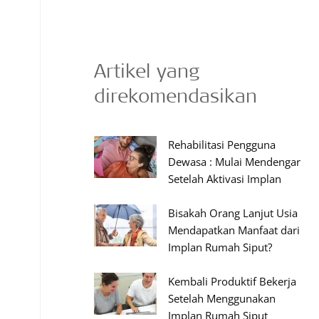
Artikel yang
direkomendasikan
Rehabilitasi Pengguna
Dewasa : Mulai Mendengar
Setelah Aktivasi Implan
Bisakah Orang Lanjut Usia
Mendapatkan Manfaat dari
Implan Rumah Siput?
Kembali Produktif Bekerja
Setelah Menggunakan
Implan Rumah Siput