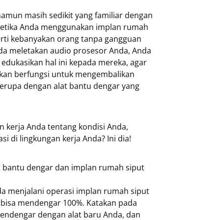
amun masih sedikit yang familiar dengan
 ketika Anda menggunakan implan rumah
erti kebanyakan orang tanpa gangguan
da meletakan audio prosesor Anda, Anda
edukasikan hal ini kepada mereka, agar
kan berfungsi untuk mengembalikan
serupa dengan alat bantu dengar yang
 kerja Anda tentang kondisi Anda,
 di lingkungan kerja Anda? Ini dia!
t bantu dengar dan implan rumah siput
a menjalani operasi implan rumah siput
h bisa mendengar 100%. Katakan pada
endengar dengan alat baru Anda, dan