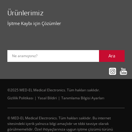
Ürünlerimiz
İşitme Kaybı için Çözümler
Ara
Ne aramıştınız?
©2025 MED-EL Medical Electronics. Tüm hakları saklıdır.
Gizlilik Politikası
Yasal Bildiri
Tanımlama Bilgisi Ayarları
© MED-EL Medical Electronics. Tüm hakları saklıdır. Bu internet
sitesindeki içerik yalnızca bilgi amaçlıdır ve tıbbi tavsiye olarak
görülmemelidir. Özel ihtiyaçlarınıza uygun işitme çözümü türünü