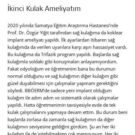
İkinci Kulak Ameliyatım
2020 yılında Samatya Eğitim Araştırma Hastanesi’nde
Prof. Dr. Özgür Yiğit tarafından sağ kulağıma da koklear
implant ameliyatı yapıldı. İlk ayarlardan itibaren sağ
kulağımda da verilen uyarılara karşı aşırı hassasiyet vardı.
Bu kulağıma da Trifazik program yapıldı. Başlarda sağ
kulağımla soldaki gibi konuşmaları anlayamıyordum.
Fakat odyoloğum ve öğretmenim bana bu durumun
normal olduğunu ve sağ kulağımın diğer kulağım gibi
güzel duyabilmesi için çalışmalar yapmam gerektiğini
söyledi. BBÖERM’de sadece yeni implant olduğum
kulağım ile adım adım ve sistematik olarak çalışmalar
yapıldı. Hatta öğretmenimin tavsiyesiyle evde de tek
kulak çalışmalarını yapmaya devam ettim. Bu durum beni
başlarda zorlasa da zamanla sağ kulağımın da diğer
kulağımın seviyesine geldiğini gördüm. Şu an her iki
kulağım ile de işitebilmekten çok memnunum. Her iki