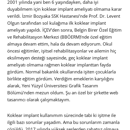
2001 yılında yani ben 6 yaşındayken, daha iyi
duyabilmem için koklear implant ameliyatı olmama karar
verildi. İzmir Bozyaka SSK Hastanesi’nde Prof. Dr. Levent
Olgun tarafından sol kulağıma ilk koklear implant
ameliyatı yapıldı. İÇEV’den sonra, Belgin Birer Özel Eğitim
ve Rehabilitasyon Merkezi (BBÖERM)’nde özel eğitim
almaya devam ettim, hala da devam ediyorum. Okul
öncesi eğitimler, işitsel rehabilitasyonlar ve ailemin hiç
eksilmeyen desteği sayesinde, geç koklear implant
ameliyatı olmama rağmen koklear implanttan fayda
gördüm. Normal bakanlık okullarında işiten çocuklarla
birlikte eğitim gördüm. Verdiğim emeklerin karşılığını
alarak, Yeni Yüzyıl Üniversitesi Grafik Tasarım
Bölümü’nden mezun oldum. Şu an özel bir şirkette web
tasarımcı olarak çalışmaktayım.
Koklear implant kullanımım sürecinde tabi ki işitme ile
ilgili bazı sorunlar yaşadım. Ama bu sorunlarım zamanla
çözüldü. 2017 yılında yüksek seslerden rahatsız olmaya