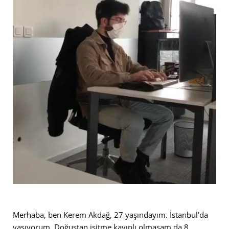
Merhaba, ben Kerem Akdağ, 27 yaşındayım. İstanbul’da
yaşıyorum. Doğuştan işitme kayıplı olmasam da 8