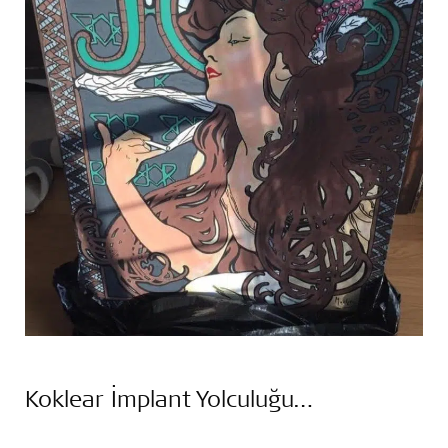
Koklear İmplant Yolculuğu…