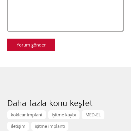
Daha fazla konu keşfet
koklear implant
işitme kaybı
MED-EL
iletişim
işitme implantı