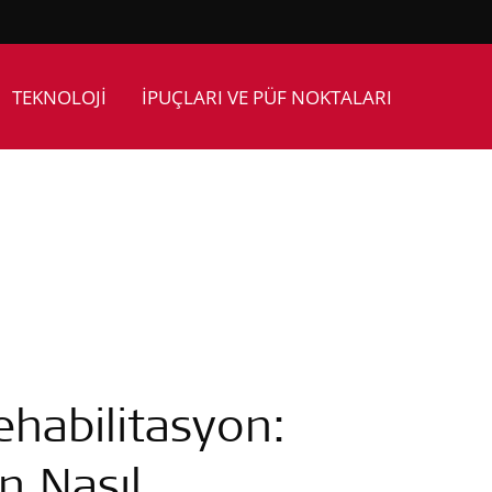
TEKNOLOJİ
İPUÇLARI VE PÜF NOKTALARI
ehabilitasyon:
n Nasıl