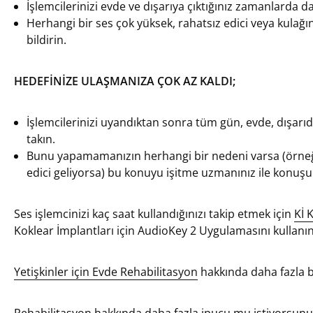
İşlemcilerinizi evde ve dışarıya çıktığınız zamanlarda da
Herhangi bir ses çok yüksek, rahatsız edici veya kulağı
bildirin.
HEDEFİNİZE ULAŞMANIZA ÇOK AZ KALDI;
İşlemcilerinizi uyandıktan sonra tüm gün, evde, dışarı
takın.
Bunu yapamamanızın herhangi bir nedeni varsa (örneğin
edici geliyorsa) bu konuyu işitme uzmanınız ile konuşu
Ses işlemcinizi kaç saat kullandığınızı takip etmek için
Kİ 
Koklear İmplantları için AudioKey 2 Uygulamasını kullan
Yetişkinler için Evde Rehabilitasyon
hakkında daha fazla bi
Rehabilitasyon hakkında daha fazla ipucu mu istiyorsun