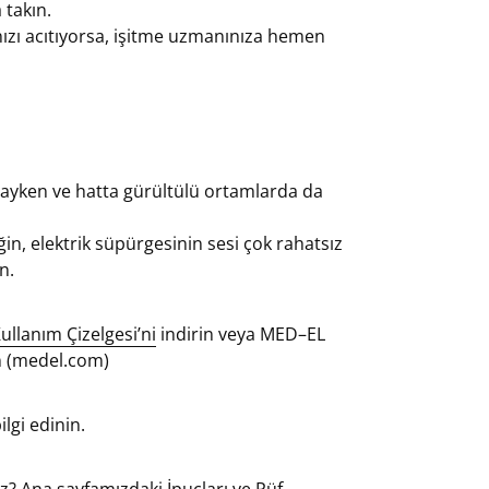
 takın.
nızı acıtıyorsa, işitme uzmanınıza hemen
dayken ve hatta gürültülü ortamlarda da
, elektrik süpürgesinin sesi çok rahatsız
n.
Kullanım Çizelgesi’ni
indirin veya MED–EL
ın (medel.com)
lgi edinin.
uz? Ana sayfamızdaki
İpuçları ve Püf