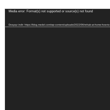
Video
Media error: Format(s) not supported or source(s) not found
oynatıcı
Dosyayı indir: https://blog.medel.com/wp-content/uploads/2022/06/rehab-at-home-how-