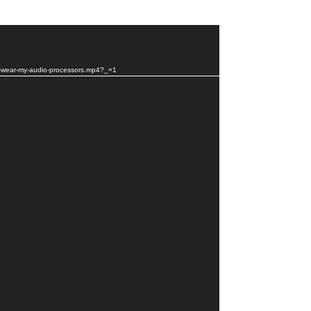
to-wear-my-audio-processors.mp4?_=1