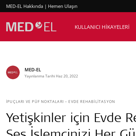
MED-EL Hakkında
Hemen Ulaşın
KULLANICI HİKAYELERİ
MED-EL
Yayınlanma Tarihi Haz 20, 2022
İPUÇLARI VE PÜF NOKTALARI
–
EVDE REHABILITASYON
Yetişkinler için Evde R
Ses İşlemcinizi Her Gü